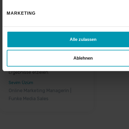
MARKETING
„artaxo hat uns mit einem
erfahrenen Team und großer
Expertise in den Bereichen SEO und
Alle zulassen
Content-Kreation unterstützt. Dank
der intensiven Beratung und tollen
Zusammenarbeit konnten wir bereits
Ablehnen
nach kurzer Zeit sehr gute
Ergebnisse erzielen.“
Sevim Üzüm
Online Marketing Managerin |
Funke Media Sales