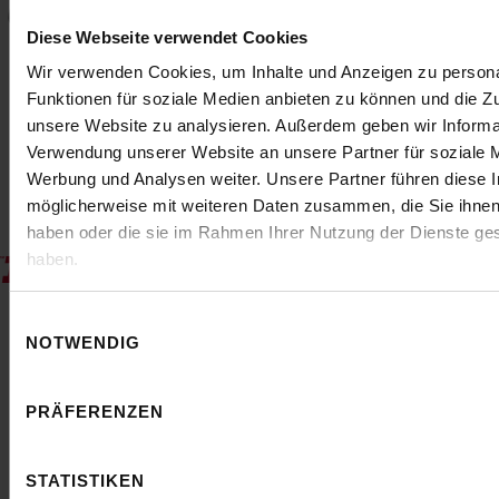
Diese Webseite verwendet Cookies
Wir verwenden Cookies, um Inhalte und Anzeigen zu persona
Funktionen für soziale Medien anbieten zu können und die Zug
unsere Website zu analysieren. Außerdem geben wir Informat
Verwendung unserer Website an unsere Partner für soziale 
„artaxo überzeugt mit innovativen
Werbung und Analysen weiter. Unsere Partner führen diese 
Ansätzen, starkem Fach-Know-how
möglicherweise mit weiteren Daten zusammen, die Sie ihnen 
und einem hoch-motivierten
haben oder die sie im Rahmen Ihrer Nutzung der Dienste g
Experten-Team im Bereich SEO und
haben.
Content Management.“
Sarah Weissensteiner
Einwilligungsauswahl
NOTWENDIG
Website & SEO Managerin @
Fitness First
PRÄFERENZEN
STATISTIKEN