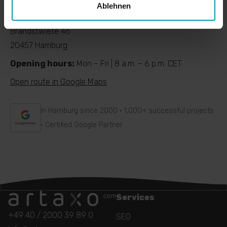
Ablehnen
artaxo GmbH
Brandstwiete 46
20457 Hamburg
Opening hours:
Mon – Fri | 8 a.m. – 6 p.m. CET
Open route in Google Maps
In Hamburg since 2000 · 1,000+ successful projects
· Certified Google Partner
Services
+49 40 / 2000 39 89 0
SEO