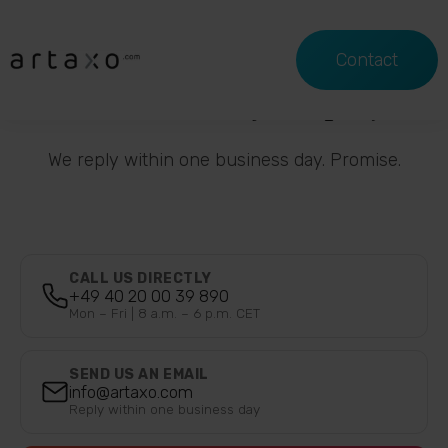
Contact
Let's talk about your project
We reply within one business day. Promise.
CALL US DIRECTLY
+49 40 20 00 39 890
Mon – Fri | 8 a.m. – 6 p.m. CET
SEND US AN EMAIL
info@artaxo.com
Reply within one business day