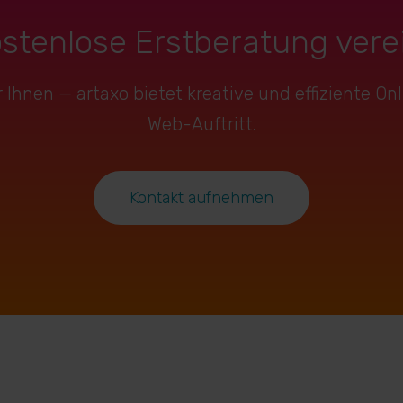
ostenlose Erstberatung vere
Ihnen — artaxo bietet kreative und effiziente O
Web-Auftritt.
Kontakt aufnehmen