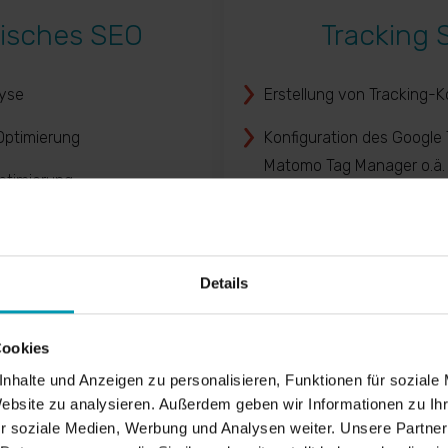
isches SEO
Tracking 
yse
Erstellung von Tracking-
Optimierung
Konfiguration des Google
Matomo Tag Manager o.ä.
ptimierung
E-Commerce Tracking Se
und Optimierung
Cookie-Wall-Implementier
ructured Data
Anbieter
Details
Event-Tracking-Setup un
Cookies
Berücksichtigung eingese
Management Tools
nhalte und Anzeigen zu personalisieren, Funktionen für soziale
Website zu analysieren. Außerdem geben wir Informationen zu I
r soziale Medien, Werbung und Analysen weiter. Unsere Partner