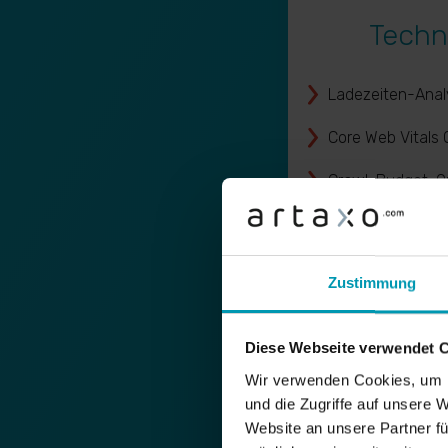
Techn
Ladezeiten-Anal
Core Web Vitals 
Crawl-Budget-O
Markup-Analyse 
Schema.org / St
Zustimmung
Auszeichnungen
Logfile-Analyse
Diese Webseite verwendet 
Wir verwenden Cookies, um I
und die Zugriffe auf unsere 
Website an unsere Partner fü