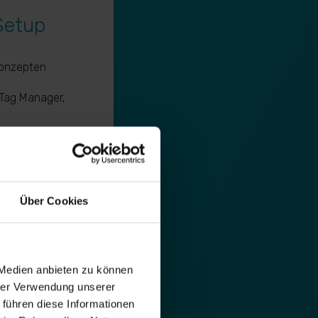
Setup
Konzepten
 Tag Manager,
tup
ung gängiger
Über Cookies
ter
tzter Consent
 Medien anbieten zu können
hrer Verwendung unserer
 führen diese Informationen